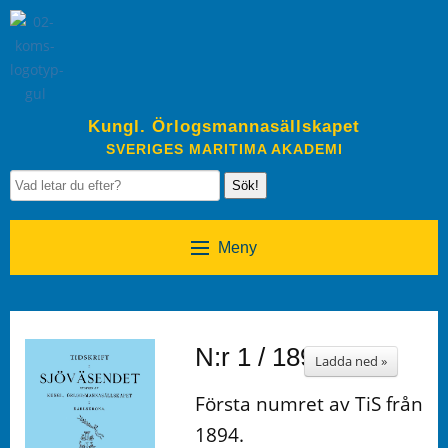
Kungl. Örlogsmannasällskapet
SVERIGES MARITIMA AKADEMI
Sök!
Meny
N:r 1 / 1894
Ladda ned »
Första numret av TiS från
1894.