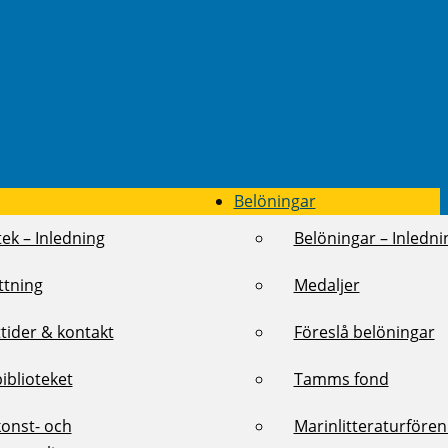
Belöningar
tek – Inledning
Belöningar – Inledni
ttning
Medaljer
tider & kontakt
Föreslå belöningar
biblioteket
Tamms fond
konst- och
Marinlitteraturföre