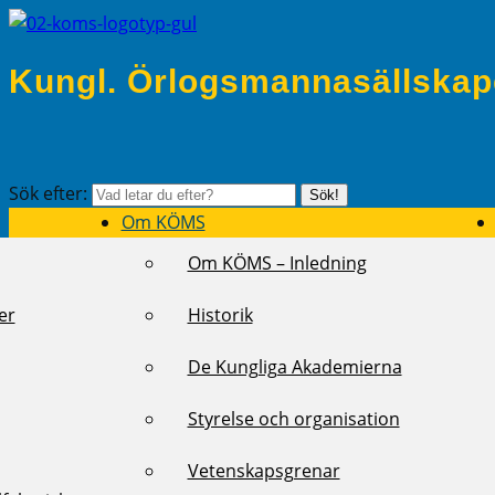
Kungl. Örlogsmannasällskap
Sök efter:
Sök!
Om KÖMS
Om KÖMS – Inledning
er
Historik
De Kungliga Akademierna
Styrelse och organisation
Vetenskapsgrenar