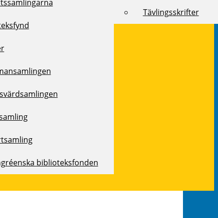
rtssamlingarna
Tävlingsskrifter
teksfynd
er
mansamlingen
svärdsamlingen
samling
rtsamling
ngréenska biblioteksfonden