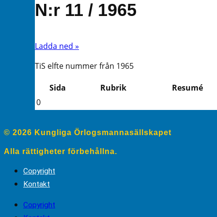
N:r 11 / 1965
Ladda ned »
TiS elfte nummer från 1965
Sida
Rubrik
Resumé
0
© 2026 Kungliga Örlogsmannasällskapet
Alla rättigheter förbehållna.
Copyright
Kontakt
Copyright