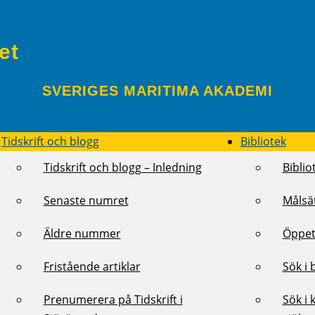
et
SVERIGES MARITIMA AKADEMI
Tidskrift och blogg
Bibliotek
Tidskrift och blogg – Inledning
Biblio
Senaste numret
Målsä
Äldre nummer
Öppet
Fristående artiklar
Sök i 
Prenumerera på Tidskrift i
Sök i 