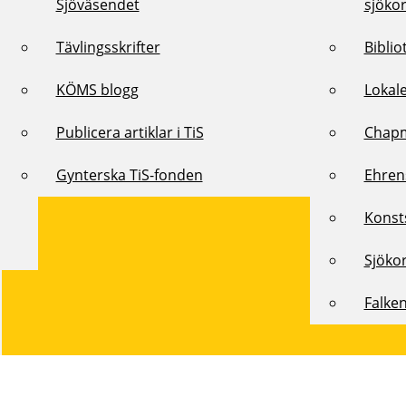
Sjöväsendet
sjöko
Tävlingsskrifter
Biblio
KÖMS blogg
Lokal
Publicera artiklar i TiS
Chap
Gynterska TiS-fonden
Ehren
Konst
Sjöko
Falke