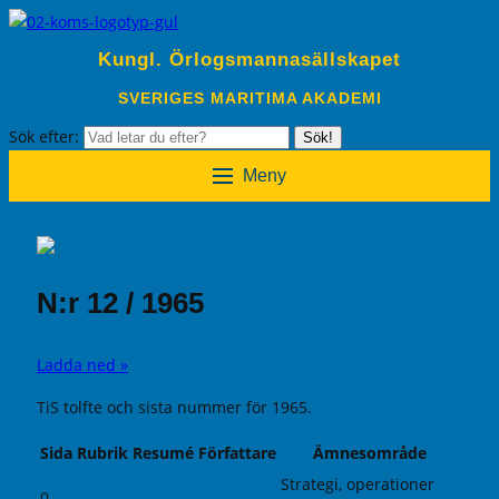
Kungl. Örlogsmannasällskapet
SVERIGES MARITIMA AKADEMI
Sök efter:
Sök!
Meny
N:r 12 / 1965
Ladda ned »
TiS tolfte och sista nummer för 1965.
Sida
Rubrik
Resumé
Författare
Ämnesområde
Strategi, operationer
0