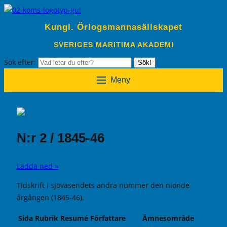
Kungl. Örlogsmannasällskapet
SVERIGES MARITIMA AKADEMI
Sök efter:
Sök!
Meny
N:r 2 / 1845-46
Ladda ned »
Tidskrift i sjöväsendets andra nummer den nionde
årgången (1845-46).
Sida
Rubrik
Resumé
Författare
Ämnesområde