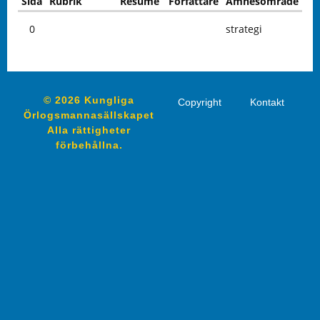
Sida
Rubrik
Resumé
Författare
Ämnesområde
0
strategi
© 2026 Kungliga
Copyright
Kontakt
Örlogsmannasällskapet
Alla rättigheter
förbehållna.