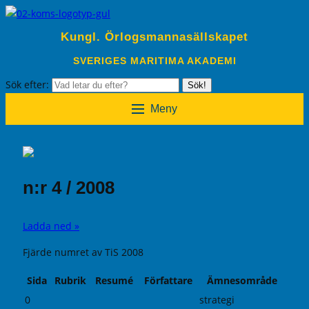
Kungl. Örlogsmannasällskapet
SVERIGES MARITIMA AKADEMI
Sök efter:
Sök!
Meny
n:r 4 / 2008
Ladda ned »
Fjärde numret av TiS 2008
Sida
Rubrik
Resumé
Författare
Ämnesområde
0
strategi