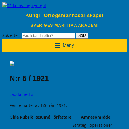
Kungl. Örlogsmannasällskapet
SVERIGES MARITIMA AKADEMI
Sök efter:
Sök!
Meny
N:r 5 / 1921
Ladda ned »
Femte häftet av TiS från 1921.
Sida
Rubrik
Resumé
Författare
Ämnesområde
Strategi, operationer