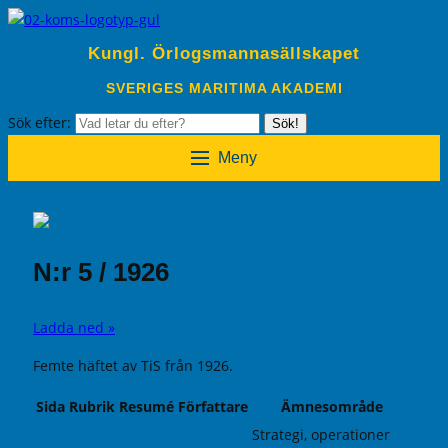
Kungl. Örlogsmannasällskapet
SVERIGES MARITIMA AKADEMI
Sök efter:
Sök!
Meny
N:r 5 / 1926
Ladda ned »
Femte häftet av TiS från 1926.
Sida
Rubrik
Resumé
Författare
Ämnesområde
Strategi, operationer