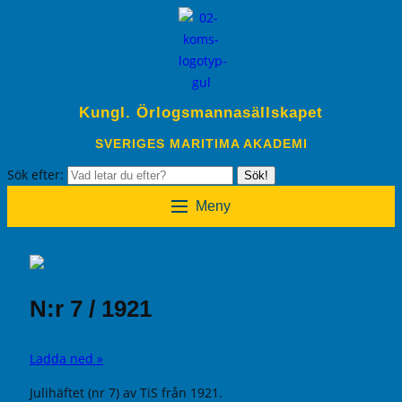
Kungl. Örlogsmannasällskapet
SVERIGES MARITIMA AKADEMI
Sök efter:
Sök!
Meny
N:r 7 / 1921
Ladda ned »
Julihäftet (nr 7) av TiS från 1921.