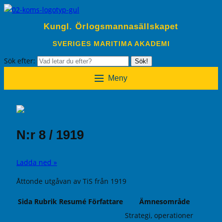
Kungl. Örlogsmannasällskapet
SVERIGES MARITIMA AKADEMI
Sök efter:
Sök!
Meny
N:r 8 / 1919
Ladda ned »
Åttonde utgåvan av TiS från 1919
Sida
Rubrik
Resumé
Författare
Ämnesområde
Strategi, operationer