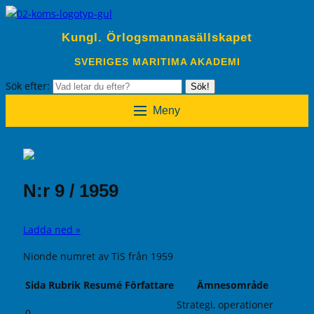
Kungl. Örlogsmannasällskapet
SVERIGES MARITIMA AKADEMI
Sök efter:
Sök!
Meny
N:r 9 / 1959
Ladda ned »
Nionde numret av TiS från 1959
Sida
Rubrik
Resumé
Författare
Ämnesområde
Strategi, operationer
0