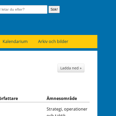
Sök!
Kalendarium
Arkiv och bilder
Ladda ned »
örfattare
Ämnesområde
Strategi, operationer
och taktik