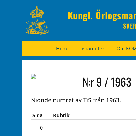
Kungl. Örlogsma
SVE
Hem
Ledamöter
Om KÖ
N:r 9 / 1963
Nionde numret av TiS från 1963.
Sida
Rubrik
0