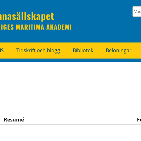
nnasällskapet
RIGES MARITIMA AKADEMI
MS
Tidskrift och blogg
Bibliotek
Belöningar
Resumé
F