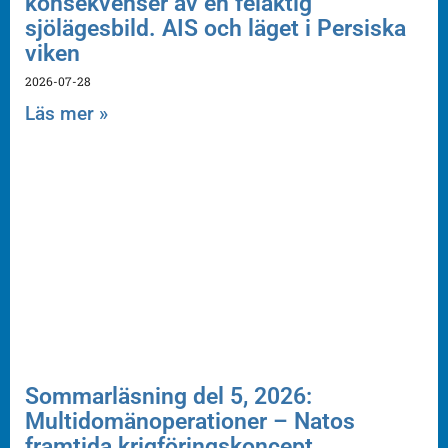
konsekvenser av en felaktig
sjölägesbild. AIS och läget i Persiska
viken
2026-07-28
Läs mer »
Sommarläsning del 5, 2026:
Multidomänoperationer – Natos
framtida krigföringskoncept