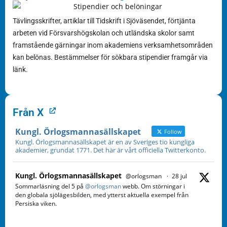
Tävlingsskrifter, artiklar till Tidskrift i Sjöväsendet, förtjänta
arbeten vid Försvarshögskolan och utländska skolor samt
framstående gärningar inom akademiens verksamhetsområden
kan belönas. Bestämmelser för sökbara stipendier framgår via
länk.
Från X
Kungl. Örlogsmannasällskapet
Follow
Kungl. Örlogsmannasällskapet är en av Sveriges tio kungliga
akademier, grundat 1771. Det här är vårt officiella Twitterkonto.
Kungl. Örlogsmannasällskapet
@orlogsman
·
28 jul
Sommarläsning del 5 på
@orlogsman
webb. Om störningar i
den globala sjölägesbilden, med ytterst aktuella exempel från
Persiska viken.