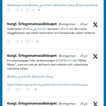
@jhafsegerstad
@niklas_granholm
@Swedish_Navy
@Sweshipofficial
3
10
X
Kungl. Örlogsmannasällskapet
@orlogsman
·
24 jul
Ledamoten
@niklas_granholm
berättar i
@SvD
om den ryska
skuggflottans nya taktik med eskort och beväpnade vakter ombord.
7
7
X
Kungl. Örlogsmannasällskapet
@orlogsman
·
23 jul
Ett arbetspapper från tankesmedjan
@SWPBerlin
om "White
Water", som ett sätt att definiera den arktiska och subarktiska
maritima miljön.
@niklas_granholm
@Swedish_Navy
https://www.swp-berlin.org/publications/products/arbeitspapi...
1
X
Kungl. Örlogsmannasällskapet
@orlogsman
·
20 jul