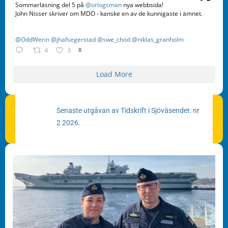
Sommarläsning del 5 på
@orlogsman
nya webbsida!
John Nisser skriver om MDO - kanske en av de kunnigaste i ämnet.
@OddWerin
@jhafsegerstad
@swe_chod
@niklas_granholm
4
3
X
Load More
Senaste utgåvan av Tidskrift i Sjöväsendet: nr
2 2026.