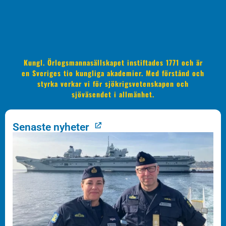
Kungl. Örlogsmannasällskapet instiftades 1771 och är
en Sveriges tio kungliga akademier. Med förstånd och
styrka verkar vi för sjökrigsvetenskapen och
sjöväsendet i allmänhet.
Senaste nyheter