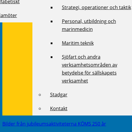
fabetiskt
Strategi, operationer och taktik
damöter
Personal, utbildning och
marinmedicin
Maritim teknik
Sjöfart och andra
verksamhetsområden av
betydelse för sällskapets
verksamhet
Stadgar
Kontakt
Bilder från jubileumsaktiviteterna KÖMS 250 år