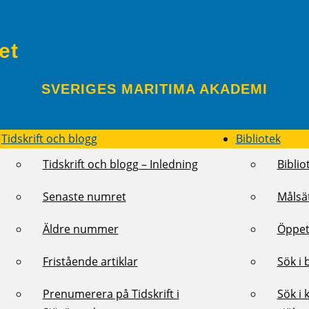
et
SVERIGES MARITIMA AKADEMI
Tidskrift och blogg
Bibliotek
Tidskrift och blogg – Inledning
Biblio
Senaste numret
Målsä
Äldre nummer
Öppet
Fristående artiklar
Sök i 
Prenumerera på Tidskrift i
Sök i 