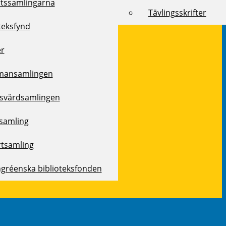
rtssamlingarna
Tävlingsskrifter
teksfynd
er
mansamlingen
svärdsamlingen
samling
rtsamling
ngréenska biblioteksfonden