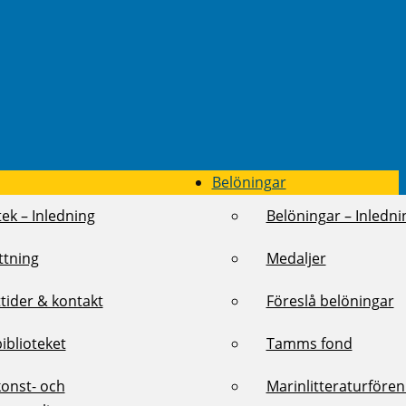
Belöningar
tek – Inledning
Belöningar – Inledni
ttning
Medaljer
tider & kontakt
Föreslå belöningar
biblioteket
Tamms fond
konst- och
Marinlitteraturföre