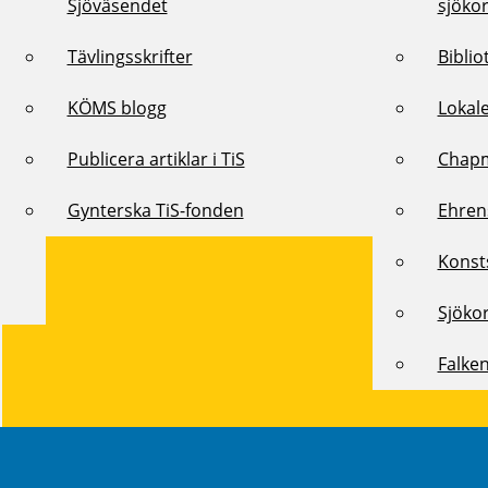
Sjöväsendet
sjöko
Tävlingsskrifter
Biblio
KÖMS blogg
Lokal
Publicera artiklar i TiS
Chap
Gynterska TiS-fonden
Ehren
Konst
Sjöko
Falke