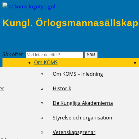
Kungl. Örlogsmannasällskap
Sök efter:
Sök!
Om KÖMS
Om KÖMS – Inledning
er
Historik
De Kungliga Akademierna
Styrelse och organisation
Vetenskapsgrenar