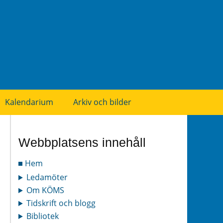
Kalendarium
Arkiv och bilder
Webbplatsens innehåll
Hem
Ledamöter
Om KÖMS
Tidskrift och blogg
Bibliotek