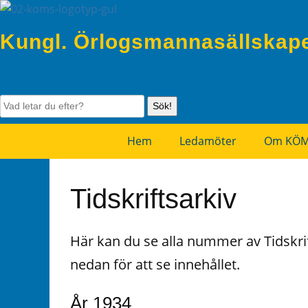
Kungl. Örlogsmannasällskap
Sök!
Hem
Ledamöter
Om KÖ
Tidskriftsarkiv
Här kan du se alla nummer av Tidskrif
nedan för att se innehållet.
År 1934