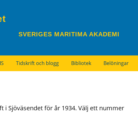
et
SVERIGES MARITIMA AKADEMI
MS
Tidskrift och blogg
Bibliotek
Belöningar
t i Sjöväsendet för år 1934. Välj ett nummer