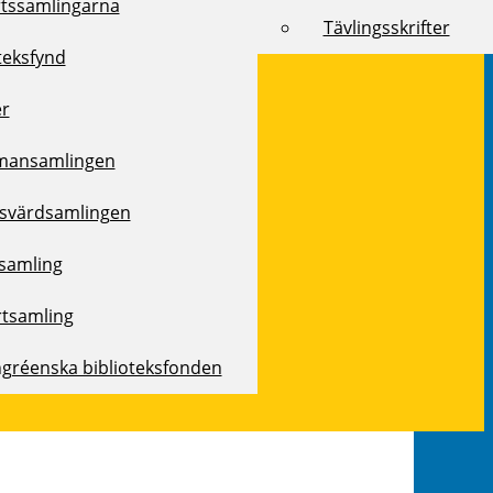
rtssamlingarna
Tävlingsskrifter
teksfynd
er
mansamlingen
svärdsamlingen
samling
rtsamling
ngréenska biblioteksfonden