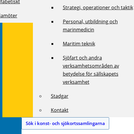
fabetiskt
Strategi, operationer och taktik
damöter
Personal, utbildning och
marinmedicin
Maritim teknik
Sjöfart och andra
verksamhetsområden av
betydelse för sällskapets
verksamhet
Stadgar
Kontakt
Sök i konst- och sjökortssamlingarna