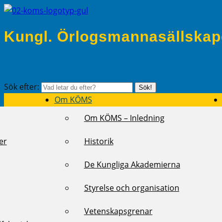
Kungl. Örlogsmannasällskap
Sök efter:
Sök!
Om KÖMS
Om KÖMS – Inledning
er
Historik
De Kungliga Akademierna
Styrelse och organisation
Vetenskapsgrenar