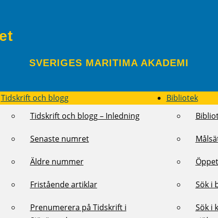
et
SVERIGES MARITIMA AKADEMI
Tidskrift och blogg
Bibliotek
Tidskrift och blogg – Inledning
Biblio
Senaste numret
Målsä
Äldre nummer
Öppet
Fristående artiklar
Sök i 
Prenumerera på Tidskrift i
Sök i 