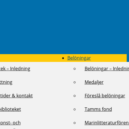
Belöningar
tek – Inledning
Belöningar – Inledni
ttning
Medaljer
tider & kontakt
Föreslå belöningar
biblioteket
Tamms fond
konst- och
Marinlitteraturföre