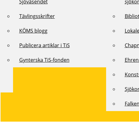
Sjöväsendet
sjöko
Tävlingsskrifter
Biblio
KÖMS blogg
Lokal
Publicera artiklar i TiS
Chap
Gynterska TiS-fonden
Ehren
Konst
Sjöko
Falke