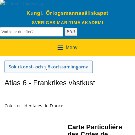
Kungl. Örlogsmannasällskapet
SVERIGES MARITIMA AKADEMI
Sök!
Meny
Sök i konst- och sjökortssamlingarna
Atlas 6 - Frankrikes västkust
Cotes occidentales de France
Carte Particuliére
des Cotes de