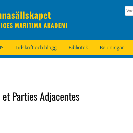
nnasällskapet
RIGES MARITIMA AKADEMI
MS
Tidskrift och blogg
Bibliotek
Belöningar
 et Parties Adjacentes