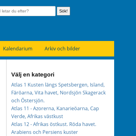
Sök!
Kalendarium
Arkiv och bilder
Välj en kategori
Atlas 1 Kusten längs Spetsbergen, Island,
Färöarna, Vita havet, Nordsjön Skagerack
och Östersjön.
Atlas 11 - Azorerna, Kanarieöarna, Cap
Verde, Afrikas västkust
Atlas 12 - Afrikas östkust. Röda havet.
Arabiens och Persiens kuster