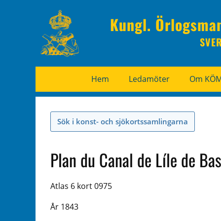
Kungl. Örlogsma
SVE
Hem
Ledamöter
Om KÖ
Sök i konst- och sjökortssamlingarna
Plan du Canal de Líle de Bas
Atlas 6 kort 0975
År 1843