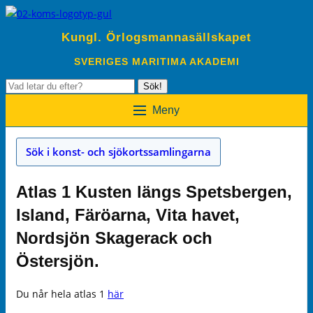
Kungl. Örlogsmannasällskapet
SVERIGES MARITIMA AKADEMI
Sök
Sök!
efter:
Meny
Sök i konst- och sjökortssamlingarna
Atlas 1 Kusten längs Spetsbergen,
Island, Färöarna, Vita havet,
Nordsjön Skagerack och
Östersjön.
Du når hela atlas 1
här