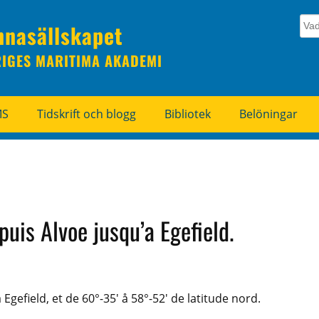
nnasällskapet
RIGES MARITIMA AKADEMI
MS
Tidskrift och blogg
Bibliotek
Belöningar
puis Alvoe jusqu’a Egefield.
Egefield, et de 60°-35′ å 58°-52′ de latitude nord.