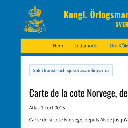
Kungl. Örlogsma
SVE
Hem
Ledamöter
Om KÖ
Sök i konst- och sjökortssamlingarna
Carte de la cote Norvege, de
Atlas 1 kort 0015
Carte de la cote Norvege, depuis Alvoe jusqu’a 