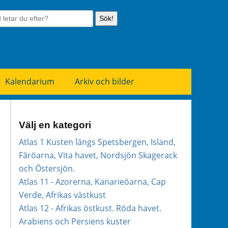
Sök!
Kalendarium
Arkiv och bilder
Välj en kategori
Atlas 1 Kusten längs Spetsbergen, Island,
Färöarna, Vita havet, Nordsjön Skagerack
och Östersjön.
Atlas 11 - Azorerna, Kanarieöarna, Cap
Verde, Afrikas västkust
Atlas 12 - Afrikas östkust. Röda havet.
Arabiens och Persiens kuster