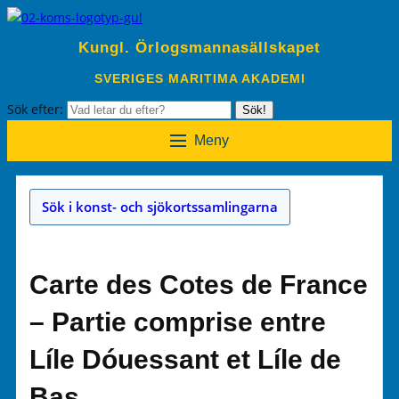
Kungl. Örlogsmannasällskapet
SVERIGES MARITIMA AKADEMI
Sök efter:
Sök!
Meny
Sök i konst- och sjökortssamlingarna
Carte des Cotes de France
– Partie comprise entre
Líle Dóuessant et Líle de
Bas