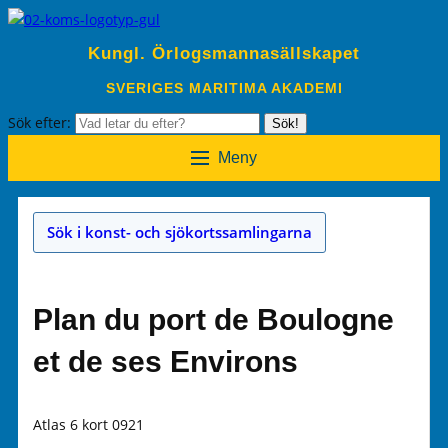
Kungl. Örlogsmannasällskapet
SVERIGES MARITIMA AKADEMI
Sök efter:
Sök!
Meny
Sök i konst- och sjökortssamlingarna
Plan du port de Boulogne
et de ses Environs
Atlas 6 kort 0921