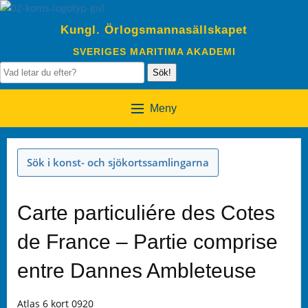
Kungl. Örlogsmannasällskapet
SVERIGES MARITIMA AKADEMI
Sök!
Meny
Sök i konst- och sjökortssamlingarna
Carte particuliére des Cotes
de France – Partie comprise
entre Dannes Ambleteuse
Atlas 6 kort 0920