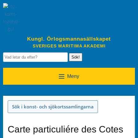
Kungl. Örlogsmannasällskapet
SVERIGES MARITIMA AKADEMI
Sök!
Meny
Sök i konst- och sjökortssamlingarna
Carte particuliére des Cotes