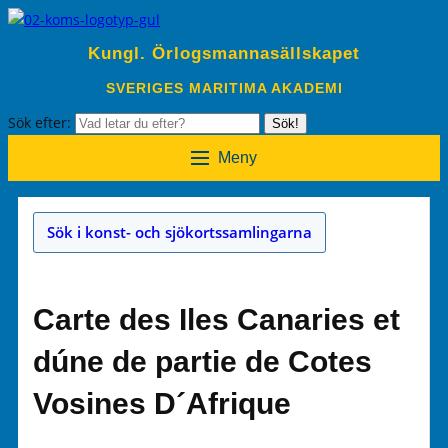
Kungl. Örlogsmannasällskapet
SVERIGES MARITIMA AKADEMI
Sök efter:
Sök!
Meny
Sök i konst- och sjökortssamlingarna
Carte des Iles Canaries et
dúne de partie de Cotes
Vosines D´Afrique