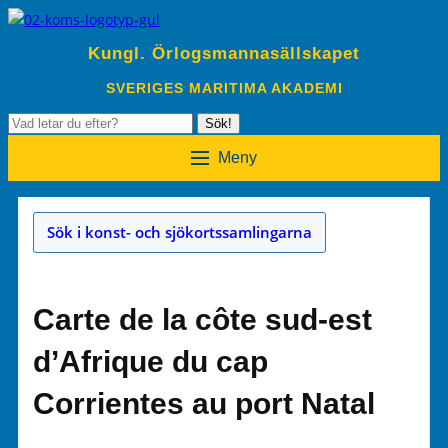
Kungl. Örlogsmannasällskapet
SVERIGES MARITIMA AKADEMI
Sök
Sök!
efter:
Meny
Sök i konst- och sjökortssamlingarna
Carte de la côte sud-est
d’Afrique du cap
Corrientes au port Natal