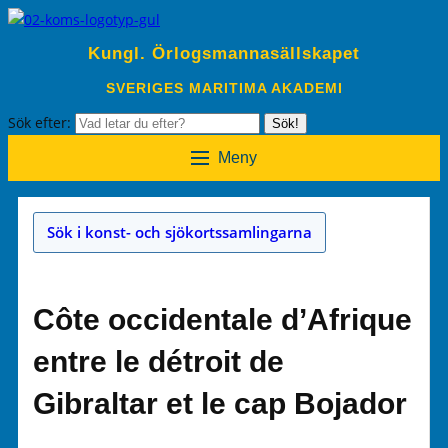
Kungl. Örlogsmannasällskapet
SVERIGES MARITIMA AKADEMI
Sök efter:
Sök!
Meny
Sök i konst- och sjökortssamlingarna
Côte occidentale d’Afrique
entre le détroit de
Gibraltar et le cap Bojador