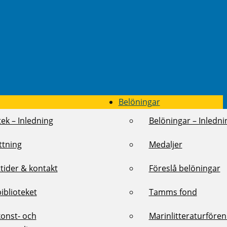
Belöningar
tek – Inledning
Belöningar – Inledni
ttning
Medaljer
tider & kontakt
Föreslå belöningar
biblioteket
Tamms fond
konst- och
Marinlitteraturföre