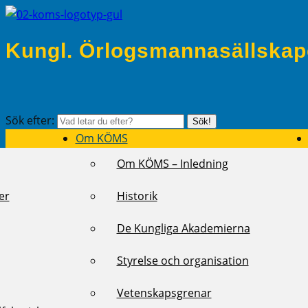
Kungl. Örlogsmannasällskap
Sök efter:
Sök!
Om KÖMS
Om KÖMS – Inledning
er
Historik
De Kungliga Akademierna
Styrelse och organisation
Vetenskapsgrenar