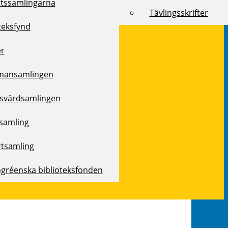
rtssamlingarna
Tävlingsskrifter
teksfynd
er
mansamlingen
svärdsamlingen
samling
rtsamling
ngréenska biblioteksfonden