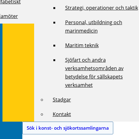
fabetiskt
Strategi, operationer och taktik
damöter
Personal, utbildning och
marinmedicin
Maritim teknik
Sjöfart och andra
verksamhetsområden av
betydelse för sällskapets
verksamhet
Stadgar
Kontakt
Sök i konst- och sjökortssamlingarna