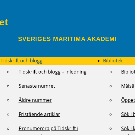
et
SVERIGES MARITIMA AKADEMI
Tidskrift och blogg
Bibliotek
Tidskrift och blogg – Inledning
Biblio
Senaste numret
Målsä
Äldre nummer
Öppet
Fristående artiklar
Sök i 
Prenumerera på Tidskrift i
Sök i 