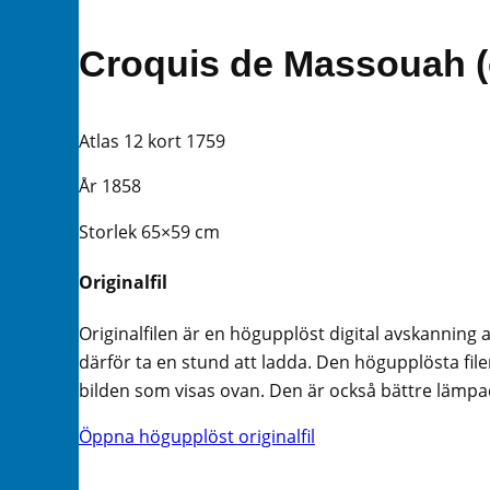
Croquis de Massouah (
Atlas 12 kort 1759
År 1858
Storlek 65×59 cm
Originalfil
Originalfilen är en högupplöst digital avskanning 
därför ta en stund att ladda. Den högupplösta filen
bilden som visas ovan. Den är också bättre lämpad 
Öppna högupplöst originalfil