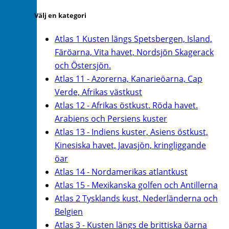
Välj en kategori
Atlas 1 Kusten längs Spetsbergen, Island,
Färöarna, Vita havet, Nordsjön Skagerack
och Östersjön.
Atlas 11 - Azorerna, Kanarieöarna, Cap
Verde, Afrikas västkust
Atlas 12 - Afrikas östkust. Röda havet.
Arabiens och Persiens kuster
Atlas 13 - Indiens kuster, Asiens östkust,
Kinesiska havet, Javasjön, kringliggande
öar
Atlas 14 - Nordamerikas atlantkust
Atlas 15 - Mexikanska golfen och Antillerna
Atlas 2 Tysklands kust, Nederländerna och
Belgien
Atlas 3 - Kusten längs de brittiska öarna