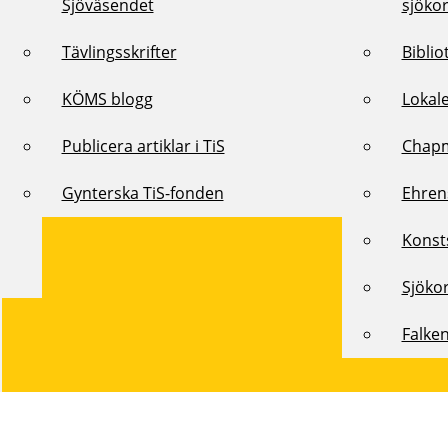
Sjöväsendet
sjöko
Tävlingsskrifter
Biblio
KÖMS blogg
Lokal
Publicera artiklar i TiS
Chap
Gynterska TiS-fonden
Ehren
Konst
Sjöko
Falke