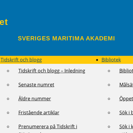
et
SVERIGES MARITIMA AKADEMI
Tidskrift och blogg
Bibliotek
Tidskrift och blogg – Inledning
Biblio
Senaste numret
Målsä
Äldre nummer
Öppet
Fristående artiklar
Sök i 
Prenumerera på Tidskrift i
Sök i 