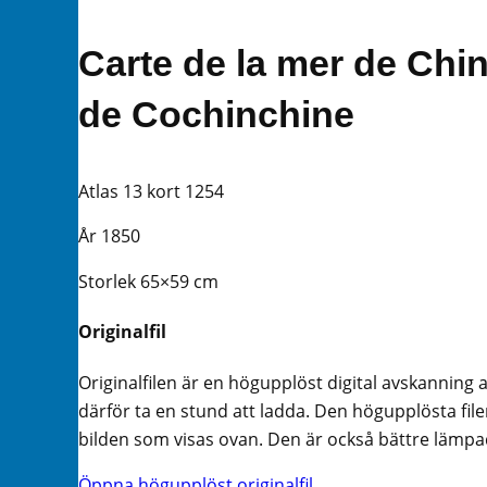
Carte de la mer de Chine
de Cochinchine
Atlas 13 kort 1254
År 1850
Storlek 65×59 cm
Originalfil
Originalfilen är en högupplöst digital avskanning 
därför ta en stund att ladda. Den högupplösta filen
bilden som visas ovan. Den är också bättre lämpad 
Öppna högupplöst originalfil