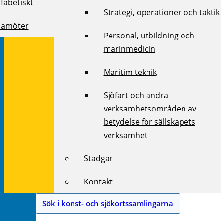
fabetiskt
Strategi, operationer och taktik
damöter
Personal, utbildning och
marinmedicin
Maritim teknik
Sjöfart och andra
verksamhetsområden av
betydelse för sällskapets
verksamhet
Stadgar
Kontakt
Sök i konst- och sjökortssamlingarna