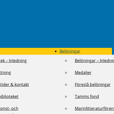
Belöningar
tek – Inledning
Belöningar – Inledni
ttning
Medaljer
tider & kontakt
Föreslå belöningar
biblioteket
Tamms fond
konst- och
Marinlitteraturföre