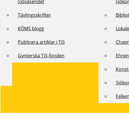
Sjöväsendet
sjöko
Tävlingsskrifter
Biblio
KÖMS blogg
Lokal
Publicera artiklar i TiS
Chap
Gynterska TiS-fonden
Ehren
Konst
Sjöko
Falke