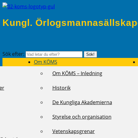
Kungl. Örlogsmannasällskap
Sök efter:
Sök!
Om KÖMS
Om KÖMS – Inledning
er
Historik
De Kungliga Akademierna
Styrelse och organisation
Vetenskapsgrenar