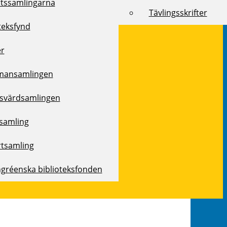
rtssamlingarna
Tävlingsskrifter
teksfynd
er
mansamlingen
svärdsamlingen
samling
rtsamling
ngréenska biblioteksfonden