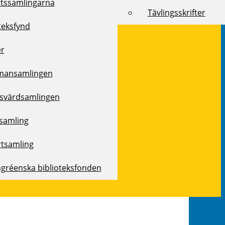
rtssamlingarna
Tävlingsskrifter
teksfynd
er
mansamlingen
svärdsamlingen
samling
rtsamling
ngréenska biblioteksfonden