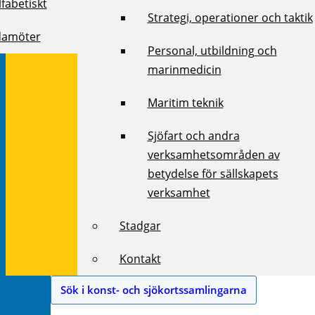
fabetiskt
Strategi, operationer och taktik
damöter
Personal, utbildning och
marinmedicin
Maritim teknik
Sjöfart och andra
verksamhetsområden av
betydelse för sällskapets
verksamhet
Stadgar
Kontakt
Sök i konst- och sjökortssamlingarna