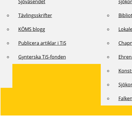
Sjöväsendet
sjöko
Tävlingsskrifter
Biblio
KÖMS blogg
Lokal
Publicera artiklar i TiS
Chap
Gynterska TiS-fonden
Ehren
Konst
Sjöko
Falke