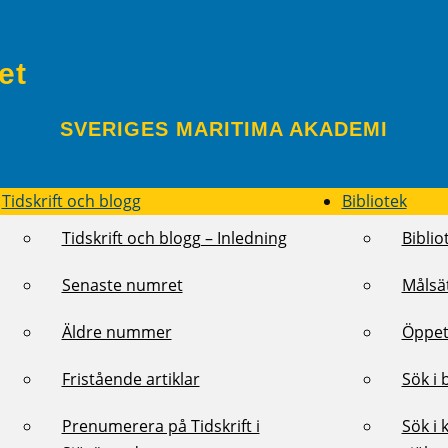
et
SVERIGES MARITIMA AKADEMI
Tidskrift och blogg
Bibliotek
Tidskrift och blogg – Inledning
Biblio
Senaste numret
Målsä
Äldre nummer
Öppet
Fristående artiklar
Sök i 
Prenumerera på Tidskrift i
Sök i 