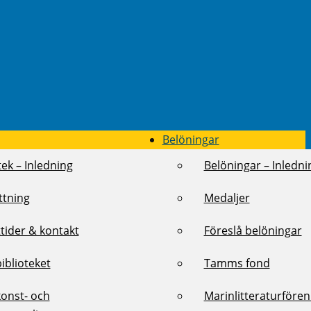
Belöningar
tek – Inledning
Belöningar – Inledni
ttning
Medaljer
tider & kontakt
Föreslå belöningar
biblioteket
Tamms fond
konst- och
Marinlitteraturföre