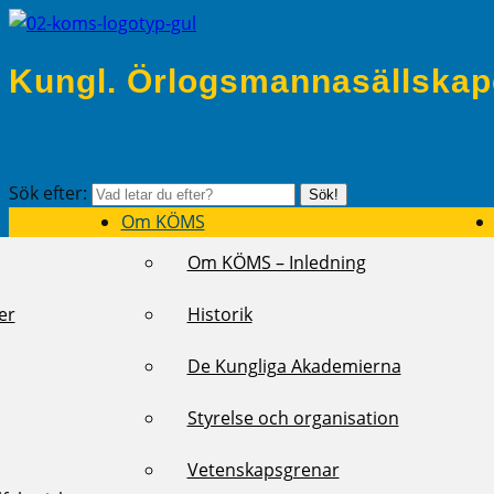
Kungl. Örlogsmannasällskap
Sök efter:
Sök!
Om KÖMS
Om KÖMS – Inledning
er
Historik
De Kungliga Akademierna
Styrelse och organisation
Vetenskapsgrenar