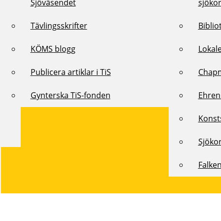
Sjöväsendet
sjöko
Tävlingsskrifter
Biblio
KÖMS blogg
Lokal
Publicera artiklar i TiS
Chap
Gynterska TiS-fonden
Ehren
Konst
Sjöko
Falke