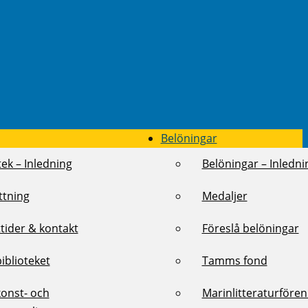
Belöningar
tek – Inledning
Belöningar – Inledni
ttning
Medaljer
tider & kontakt
Föreslå belöningar
biblioteket
Tamms fond
konst- och
Marinlitteraturföre