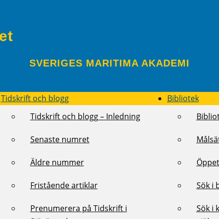
et
SVERIGES MARITIMA AKADEMI
Tidskrift och blogg
Bibliotek
Tidskrift och blogg – Inledning
Biblio
Senaste numret
Målsä
Äldre nummer
Öppet
Fristående artiklar
Sök i 
Prenumerera på Tidskrift i
Sök i 