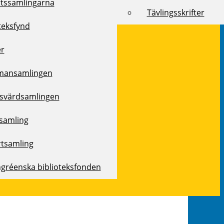
rtssamlingarna
Tävlingsskrifter
teksfynd
er
mansamlingen
svärdsamlingen
samling
rtsamling
ngréenska biblioteksfonden