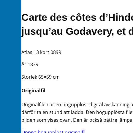
Carte des côtes d’Hin
jusqu’au Godavery, et 
Atlas 13 kort 0899
År 1839
Storlek 65×59 cm
Originalfil
Originalfilen är en högupplöst digital avskanning 
därför ta en stund att ladda. Den högupplösta filen
bilden som visas ovan. Den är också bättre lämpad 
Öppna högupplöst originalfil