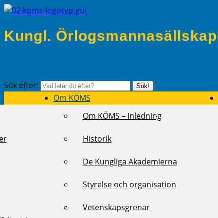
Kungl. Örlogsmannasällskap
Sök efter:
Sök!
Om KÖMS
Om KÖMS – Inledning
er
Historik
De Kungliga Akademierna
Styrelse och organisation
Vetenskapsgrenar