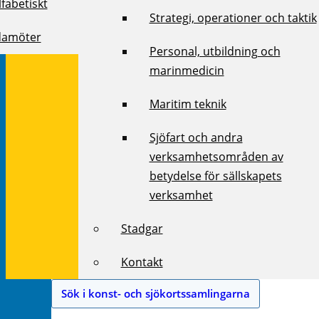
fabetiskt
Strategi, operationer och taktik
damöter
Personal, utbildning och
marinmedicin
Maritim teknik
Sjöfart och andra
verksamhetsområden av
betydelse för sällskapets
verksamhet
Stadgar
Kontakt
Sök i konst- och sjökortssamlingarna