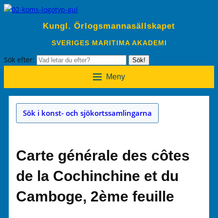
Kungl. Örlogsmannasällskapet
SVERIGES MARITIMA AKADEMI
Sök efter:
Sök!
Meny
Sök i konst- och sjökortssamlingarna
Carte générale des côtes
de la Cochinchine et du
Camboge, 2ème feuille