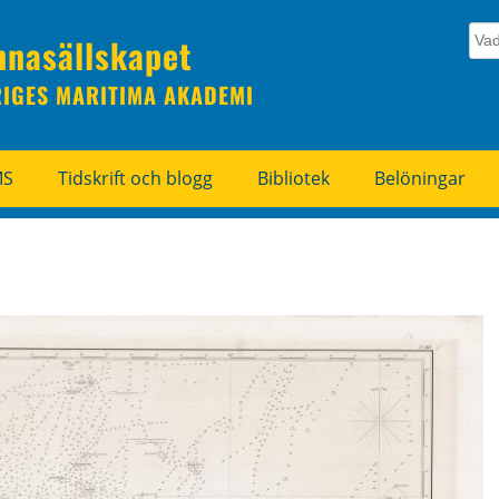
nnasällskapet
RIGES MARITIMA AKADEMI
MS
Tidskrift och blogg
Bibliotek
Belöningar