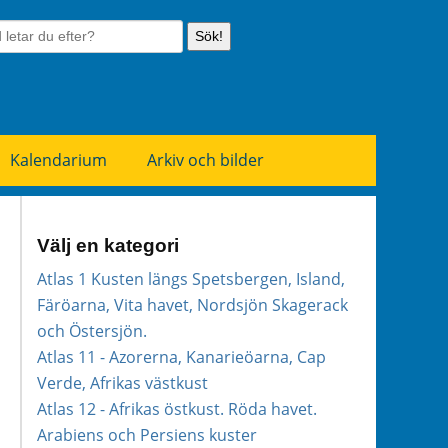
Sök!
Kalendarium
Arkiv och bilder
Välj en kategori
Atlas 1 Kusten längs Spetsbergen, Island,
Färöarna, Vita havet, Nordsjön Skagerack
och Östersjön.
Atlas 11 - Azorerna, Kanarieöarna, Cap
Verde, Afrikas västkust
Atlas 12 - Afrikas östkust. Röda havet.
Arabiens och Persiens kuster