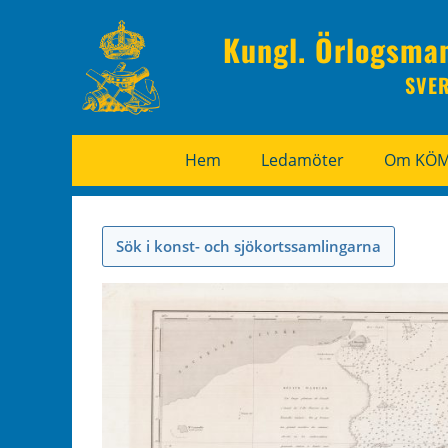
Kungl. Örlogsma
SVE
Hem
Ledamöter
Om KÖ
Sök i konst- och sjökortssamlingarna