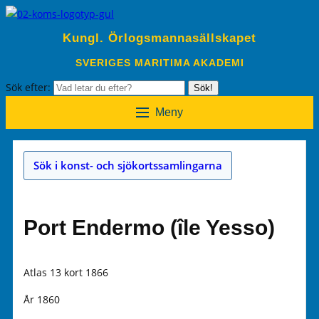
Kungl. Örlogsmannasällskapet
SVERIGES MARITIMA AKADEMI
Sök efter:
Sök!
Meny
Sök i konst- och sjökortssamlingarna
Port Endermo (île Yesso)
Atlas 13 kort 1866
År 1860