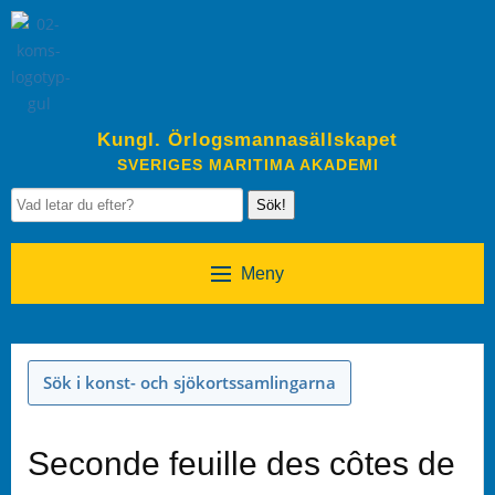
Kungl. Örlogsmannasällskapet
SVERIGES MARITIMA AKADEMI
Sök!
Meny
Sök i konst- och sjökortssamlingarna
Seconde feuille des côtes de