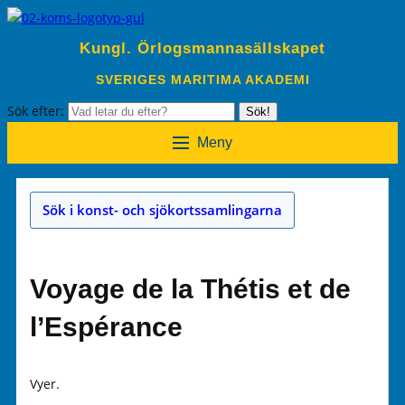
Kungl. Örlogsmannasällskapet
SVERIGES MARITIMA AKADEMI
Sök efter:
Sök!
Meny
Sök i konst- och sjökortssamlingarna
Voyage de la Thétis et de
l’Espérance
Vyer.