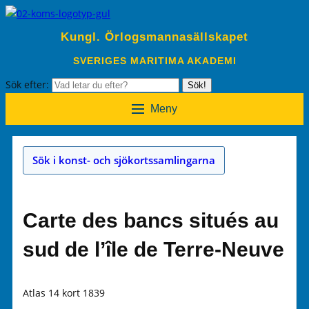
Kungl. Örlogsmannasällskapet
SVERIGES MARITIMA AKADEMI
Sök efter:
Sök!
Meny
Sök i konst- och sjökortssamlingarna
Carte des bancs situés au
sud de l’île de Terre-Neuve
Atlas 14 kort 1839