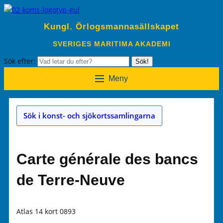
Kungl. Örlogsmannasällskapet
SVERIGES MARITIMA AKADEMI
Sök efter:
Sök!
Meny
Sök i konst- och sjökortssamlingarna
Carte générale des bancs
de Terre-Neuve
Atlas 14 kort 0893