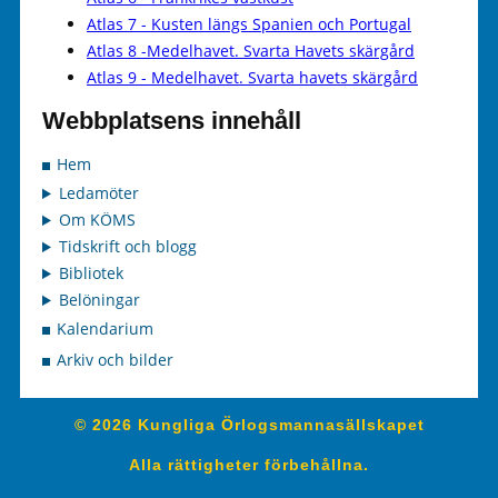
Atlas 7 - Kusten längs Spanien och Portugal
Atlas 8 -Medelhavet. Svarta Havets skärgård
Atlas 9 - Medelhavet. Svarta havets skärgård
Webbplatsens innehåll
Hem
Ledamöter
Om KÖMS
Tidskrift och blogg
Bibliotek
Belöningar
Kalendarium
Arkiv och bilder
© 2026 Kungliga Örlogsmannasällskapet
Alla rättigheter förbehållna.