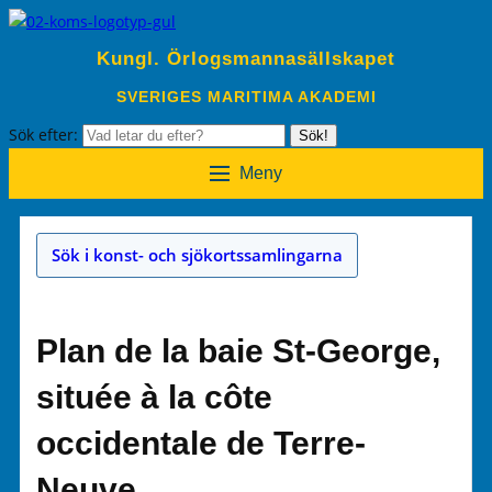
Kungl. Örlogsmannasällskapet
SVERIGES MARITIMA AKADEMI
Sök efter:
Sök!
Meny
Sök i konst- och sjökortssamlingarna
Plan de la baie St-George,
située à la côte
occidentale de Terre-
Neuve