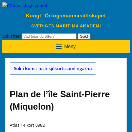
Kungl. Örlogsmannasällskapet
SVERIGES MARITIMA AKADEMI
Sök efter:
Sök!
Meny
Sök i konst- och sjökortssamlingarna
Plan de l’île Saint-Pierre
(Miquelon)
Atlas 14 kort 0982