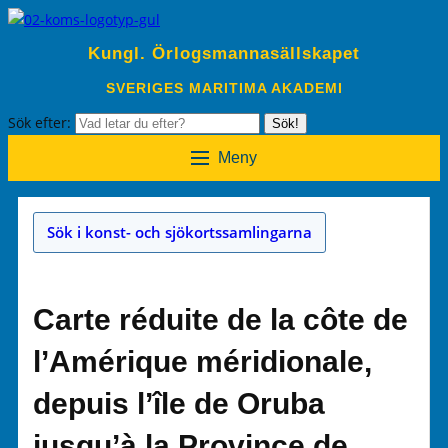
Kungl. Örlogsmannasällskapet
SVERIGES MARITIMA AKADEMI
Sök efter:
Sök!
Meny
Sök i konst- och sjökortssamlingarna
Carte réduite de la côte de
l’Amérique méridionale,
depuis l’île de Oruba
jusqu’à la Province de