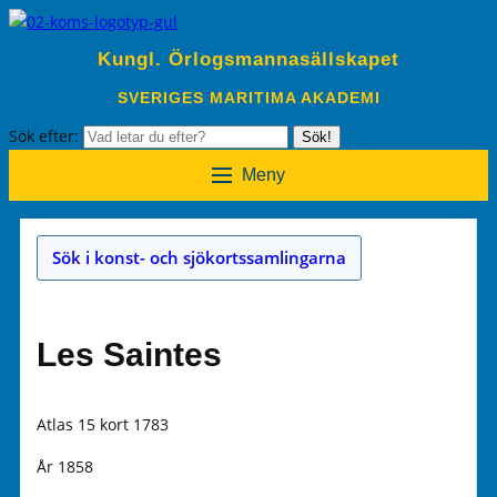
Kungl. Örlogsmannasällskapet
SVERIGES MARITIMA AKADEMI
Sök efter:
Sök!
Meny
Sök i konst- och sjökortssamlingarna
Les Saintes
Atlas 15 kort 1783
År 1858