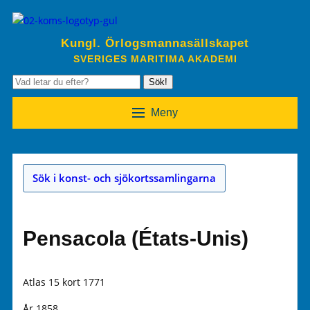
Kungl. Örlogsmannasällskapet
SVERIGES MARITIMA AKADEMI
Sök!
Meny
Sök i konst- och sjökortssamlingarna
Pensacola (États-Unis)
Atlas 15 kort 1771
År 1858