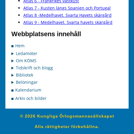
Atlas 6 - Frankrikes västkust
Atlas 7 - Kusten längs Spanien och Portugal
Atlas 8 -Medelhavet. Svarta Havets skärgård
Atlas 9 - Medelhavet. Svarta havets skärgård
Webbplatsens innehåll
Hem
Ledamöter
Om KÖMS
Tidskrift och blogg
Bibliotek
Belöningar
Kalendarium
Arkiv och bilder
© 2026 Kungliga Örlogsmannasällskapet
Alla rättigheter förbehållna.