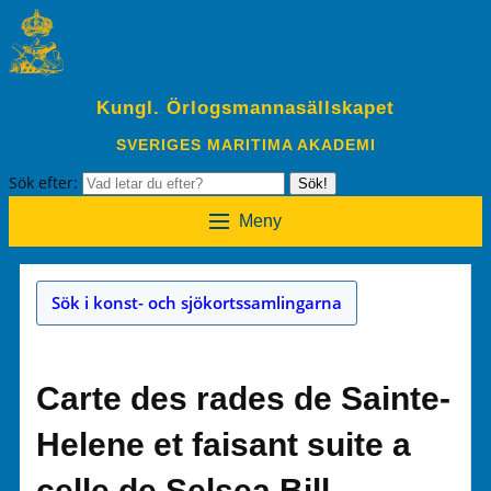
Kungl. Örlogsmannasällskapet
SVERIGES MARITIMA AKADEMI
Sök efter:
Sök!
Meny
Sök i konst- och sjökortssamlingarna
Carte des rades de Sainte-
Helene et faisant suite a
celle de Selsea Bill