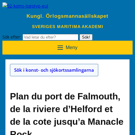
Kungl. Örlogsmannasällskapet
SVERIGES MARITIMA AKADEMI
Sök efter:
Sök!
Meny
Sök i konst- och sjökortssamlingarna
Plan du port de Falmouth,
de la riviere d’Helford et
de la cote jusqu’a Manacle
Rock