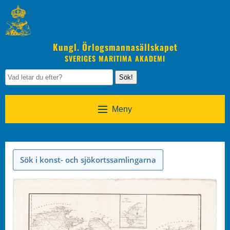
Kungl. Örlogsmannasällskapet
SVERIGES MARITIMA AKADEMI
Sök!
Meny
Sök i konst- och sjökortssamlingarna