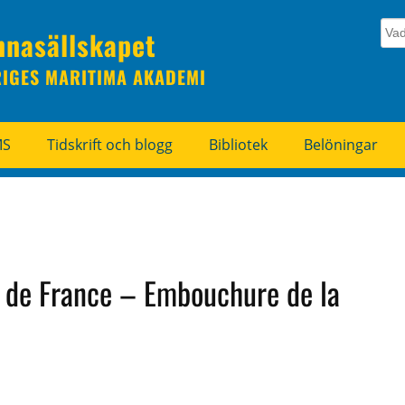
nnasällskapet
RIGES MARITIMA AKADEMI
MS
Tidskrift och blogg
Bibliotek
Belöningar
s de France – Embouchure de la