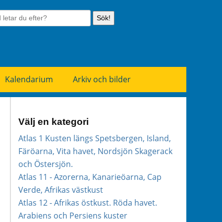
Sök!
Kalendarium
Arkiv och bilder
Välj en kategori
Atlas 1 Kusten längs Spetsbergen, Island,
Färöarna, Vita havet, Nordsjön Skagerack
och Östersjön.
Atlas 11 - Azorerna, Kanarieöarna, Cap
Verde, Afrikas västkust
Atlas 12 - Afrikas östkust. Röda havet.
Arabiens och Persiens kuster