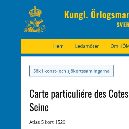
Kungl. Örlogsma
SVE
Hem
Ledamöter
Om KÖ
Sök i konst- och sjökortssamlingarna
Carte particuliére des Cote
Seine
Atlas 5 kort 1529