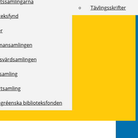
rtssamlingarna
Tävlingsskrifter
teksfynd
er
mansamlingen
svärdsamlingen
samling
rtsamling
ngréenska biblioteksfonden