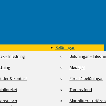
Belöningar
tek – Inledning
Belöningar – Inledni
ttning
Medaljer
tider & kontakt
Föreslå belöningar
biblioteket
Tamms fond
konst- och
Marinlitteraturföre