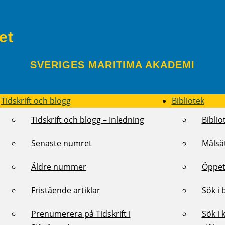
et
SVERIGES MARITIMA AKADEMI
Tidskrift och blogg
Bibliotek
Tidskrift och blogg – Inledning
Biblio
Senaste numret
Målsä
Äldre nummer
Öppet
Fristående artiklar
Sök i 
Prenumerera på Tidskrift i
Sök i 