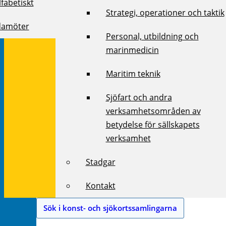
fabetiskt
Strategi, operationer och taktik
damöter
Personal, utbildning och
marinmedicin
Maritim teknik
Sjöfart och andra
verksamhetsområden av
betydelse för sällskapets
verksamhet
Stadgar
Kontakt
Sök i konst- och sjökortssamlingarna