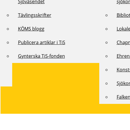
Sjöväsendet
sjöko
Tävlingsskrifter
Biblio
KÖMS blogg
Lokal
Publicera artiklar i TiS
Chap
Gynterska TiS-fonden
Ehren
Konst
Sjöko
Falke