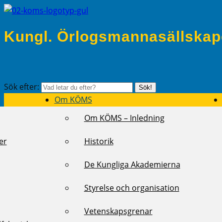
Kungl. Örlogsmannasällskap
Sök efter:
Sök!
Om KÖMS
Om KÖMS – Inledning
er
Historik
De Kungliga Akademierna
Styrelse och organisation
Vetenskapsgrenar