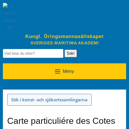
Kungl. Örlogsmannasällskapet
SVERIGES MARITIMA AKADEMI
Sök!
Meny
Sök i konst- och sjökortssamlingarna
Carte particuliére des Cotes